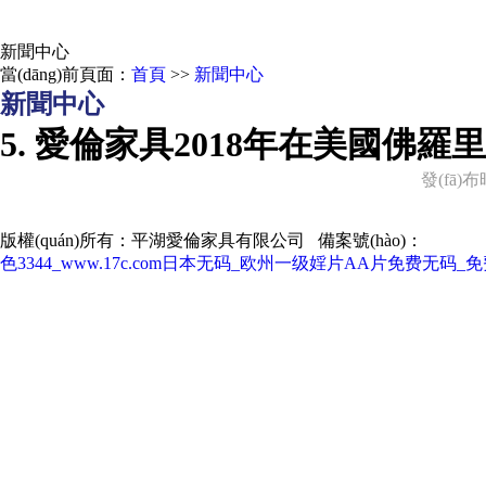
新聞中心
當(dāng)前頁面：
首頁
>>
新聞中心
新聞中心
5. 愛倫家具2018年在美國佛羅里
發(fā)布時
版權(quán)所有：平湖愛倫家具有限公司 備案號(hào)：
浙ICP備2
色3344_www.17c.com日本无码_欧州一级婬片AA片免费无码